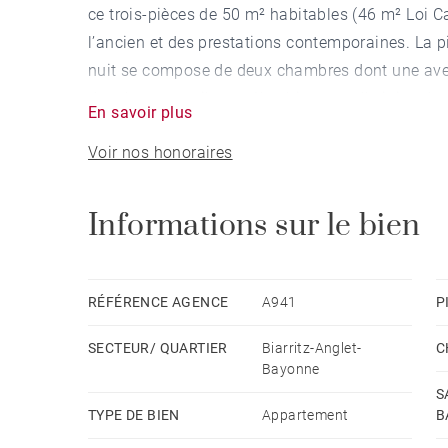
ce trois-pièces de 50 m² habitables (46 m² Loi Ca
l’ancien et des prestations contemporaines. La p
nuit se compose de deux chambres dont une avec
douche avec toilettes. L’architecture d’origine de
En savoir plus
apparentes et murs, tout a été restauré à la perf
Voir nos honoraires
de déco bohème chic !
Que ce soit pour y vivre à l'année ou en résidence
vie très agréable, à seulement 600 m de la Gran
Informations sur le bien
recherchez un quartier paisible mais dynamique,
quartier Saint Charles est fait pour vous ! Venez 
profitez de son ambiance unique, entre calme et 
RÉFÉRENCE AGENCE
A941
P
SECTEUR/ QUARTIER
Biarritz-Anglet-
C
Bayonne
S
TYPE DE BIEN
Appartement
B