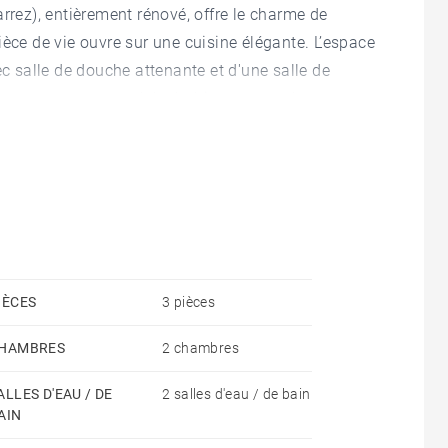
rrez), entièrement rénové, offre le charme de
ièce de vie ouvre sur une cuisine élégante. L’espace
 salle de douche attenante et d'une salle de
 cet appartement a été très bien conservée : poutres
ection, en ajoutant une petite touche de modernité et
 secondaire, le quartier Saint Charles est un lieu de
de Plage et 300 m de la plage du Miramar. Vous
 à proximité des plages et des commerces. Le
découvrir ce petit village au cœur de Biarritz et
convivialité.
IÈCES
3 pièces
HAMBRES
2 chambres
ALLES D'EAU / DE
2 salles d'eau / de bain
AIN