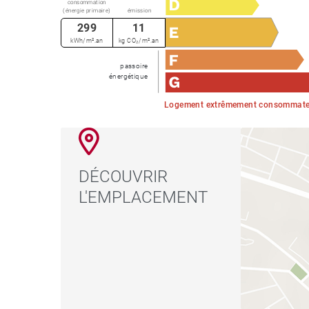
consommation
(énergie primaire)
émission
299
11
kWh/m².an
kg CO₂/m².an
passoire
énergétique
Logement extrêmement consommateu
DÉCOUVRIR
L'EMPLACEMENT