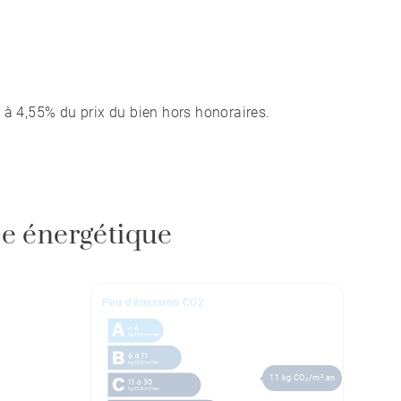
 à 4,55% du prix du bien hors honoraires.
e énergétique
Peu d'émission CO2
11 kg CO₂/m².an