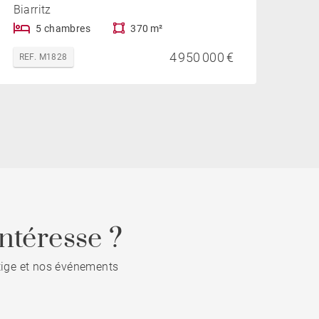
Biarritz
5 chambres
370 m²
4 950 000 €
REF. M1828
ntéresse ?
stige et nos événements