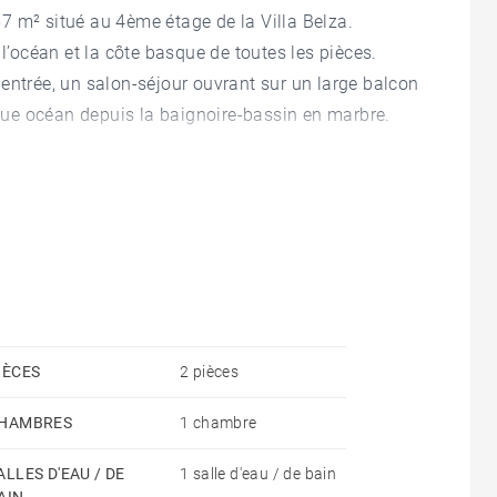
7 m² situé au 4ème étage de la Villa Belza.
 l’océan et la côte basque de toutes les pièces.
entrée, un salon-séjour ouvrant sur un large balcon
ue océan depuis la baignoire-bassin en marbre.
 stationnement privatif en sous-sol complètent ce
ge.
IÈCES
2 pièces
HAMBRES
1 chambre
ALLES D'EAU / DE
1 salle d'eau / de bain