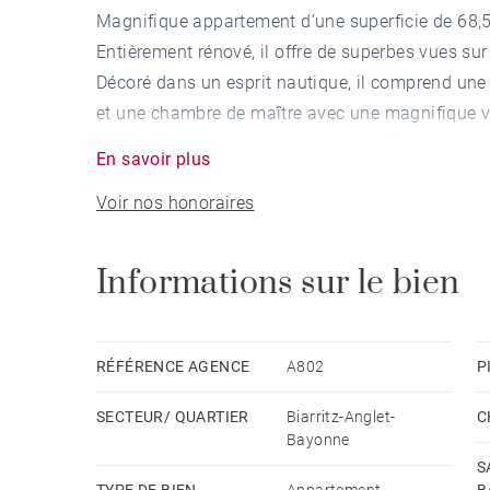
Magnifique appartement d’une superficie de 68,5
Entièrement rénové, il offre de superbes vues sur
Décoré dans un esprit nautique, il comprend une 
et une chambre de maître avec une magnifique v
Nombreux rangements sur-mesure. Une cave et un
En savoir plus
bien d’exception à proximité immédiate de la pla
Voir nos honoraires
Informations sur le bien
RÉFÉRENCE AGENCE
A802
P
SECTEUR/ QUARTIER
Biarritz-Anglet-
C
Bayonne
S