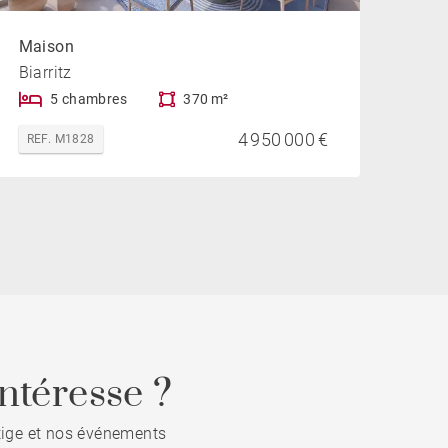
Maison
Biarritz
5 chambres
370 m²
4 950 000 €
REF. M1828
ntéresse ?
stige et nos événements