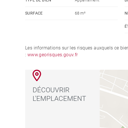
TYPE DE BIEN
Appartement
B
SURFACE
68 m²
N
É
Les informations sur les risques auxquels ce bie
:
www.georisques.gouv.fr
DÉCOUVRIR
L'EMPLACEMENT