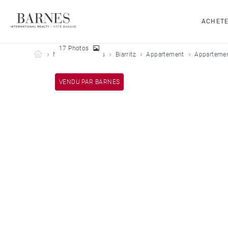
ACHET
17 Photos
Barnes Côte Basque
Nos biens vendus
Biarritz
Appartement
Appartement
VENDU PAR BARNES