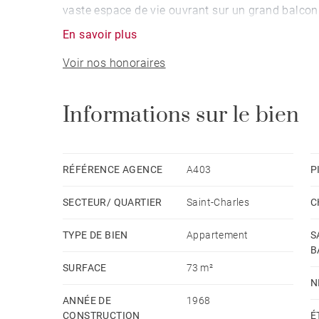
vaste espace de vie ouvrant sur un grand balcon
En savoir plus
Voir nos honoraires
Informations sur le bien
RÉFÉRENCE AGENCE
A403
P
SECTEUR/ QUARTIER
Saint-Charles
C
TYPE DE BIEN
Appartement
S
B
SURFACE
73 m²
N
ANNÉE DE
1968
CONSTRUCTION
É