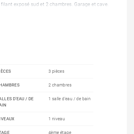
 filant exposé sud et 2 chambres. Garage et cave.
IÈCES
3 pièces
HAMBRES
2 chambres
ALLES D'EAU / DE
1 salle d'eau / de bain
AIN
IVEAUX
1 niveau
TAGE
4ème étage