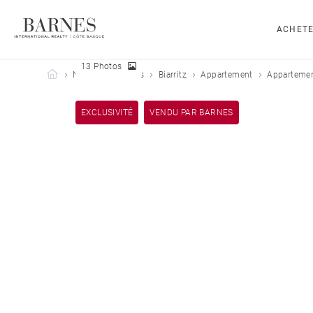
ACHET
13 Photos
Barnes Côte Basque
Nos biens vendus
Biarritz
Appartement
Appartement
EXCLUSIVITÉ
VENDU PAR BARNES