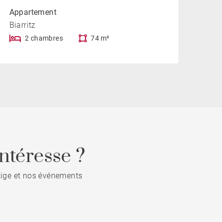
Appartement
Biarritz
2 chambres
74 m²
ntéresse ?
stige et nos événements