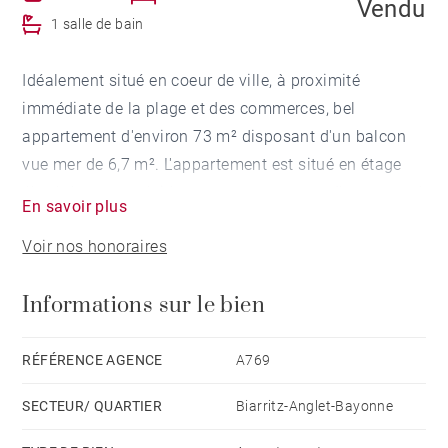
Vendu
1 salle de bain
Idéalement situé en coeur de ville, à proximité
immédiate de la plage et des commerces, bel
appartement d'environ 73 m² disposant d'un balcon
vue mer de 6,7 m². L'appartement est situé en étage
élevé dans une résidence avec ascenseur. Il comprend
En savoir plus
un beau séjour ouvrant sur le balcon vue mer, une
Voir nos honoraires
cuisine et 2 chambres. Il dispose également d'un
parking privatif.
Informations sur le bien
RÉFÉRENCE AGENCE
A769
SECTEUR/ QUARTIER
Biarritz-Anglet-Bayonne