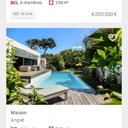
4 chambres
250 m²
4 200 000 €
REF. M1946
Maison
Anglet