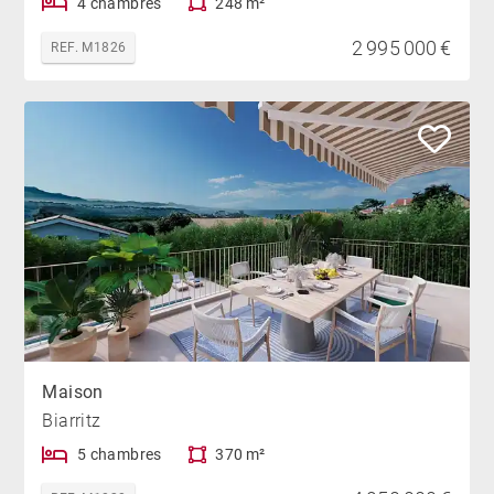
4 chambres
248 m²
2 995 000 €
REF. M1826
Maison
Biarritz
5 chambres
370 m²