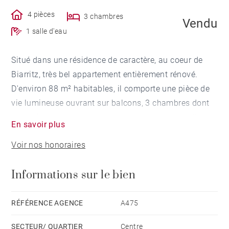
4 pièces
3 chambres
Vendu
1 salle d'eau
Situé dans une résidence de caractère, au coeur de
Biarritz, très bel appartement entièrement rénové.
D'environ 88 m² habitables, il comporte une pièce de
vie lumineuse ouvrant sur balcons, 3 chambres dont
une suite parentale sur cour et au calme, une salle de
En savoir plus
douche et un cellier. Une cave de 2 m² complète ce
Voir nos honoraires
bien.
Informations sur le bien
RÉFÉRENCE AGENCE
A475
SECTEUR/ QUARTIER
Centre