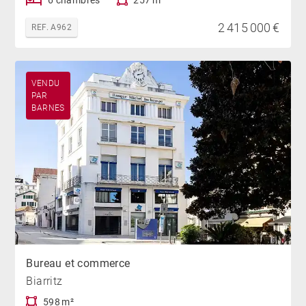
6 chambres
257 m²
2 415 000 €
REF. A962
VENDU
PAR
BARNES
Bureau et commerce
Biarritz
598 m²