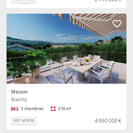
Maison
Biarritz
5 chambres
370 m²
4 950 000 €
REF. M1828