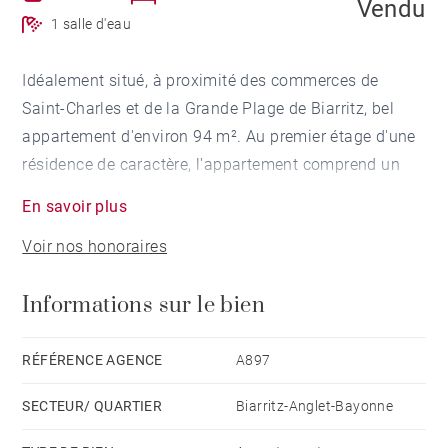
Vendu
1 salle d'eau
Idéalement situé, à proximité des commerces de
Saint-Charles et de la Grande Plage de Biarritz, bel
appartement d'environ 94 m². Au premier étage d'une
résidence de caractère, l'appartement comprend un
beau salon ouvrant sur le balcon, une cuisine
En savoir plus
dinatoire séparée, 2 chambres dont une avec une salle
Voir nos honoraires
de bains et une salle de douche. Belle hauteur sous
plafond, parquet. Un parking avec porte électrique et
Informations sur le bien
une cave complètent ce bien.
RÉFÉRENCE AGENCE
A897
SECTEUR/ QUARTIER
Biarritz-Anglet-Bayonne