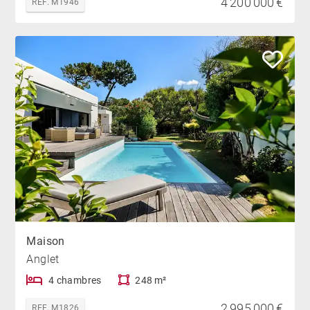
4 200 000 €
REF. M1946
Maison
Anglet
4 chambres
248 m²
2 995 000 €
REF. M1826