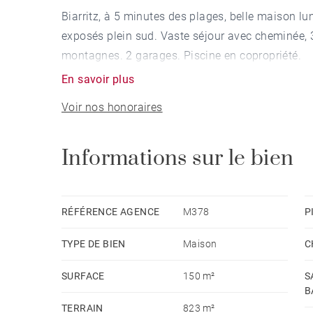
Biarritz, à 5 minutes des plages, belle maison l
exposés plein sud. Vaste séjour avec cheminée,
montagnes. 2 garages. Piscine en copropriété.
En savoir plus
Voir nos honoraires
Informations sur le bien
RÉFÉRENCE AGENCE
M378
P
TYPE DE BIEN
Maison
C
SURFACE
150 m²
S
B
TERRAIN
823 m²