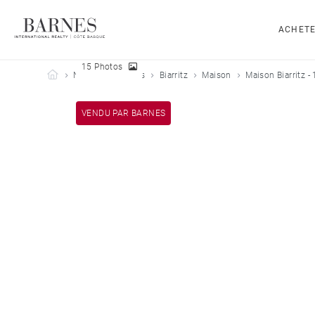
ACHET
15 Photos
Barnes Côte Basque
Nos biens vendus
Biarritz
Maison
Maison Biarritz -
VENDU PAR BARNES