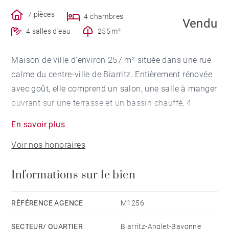
7 pièces
4 chambres
Vendu
4 salles d'eau
255 m²
Maison de ville d'environ 257 m² située dans une rue
calme du centre-ville de Biarritz. Entièrement rénovée
avec goût, elle comprend un salon, une salle à manger
ouvrant sur une terrasse et un bassin chauffé, 4
chambres avec salle de douche. Garage de 30 m²
En savoir plus
avec étage aménagé comprenant une chambre et une
Voir nos honoraires
salle de douche.
Informations sur le bien
RÉFÉRENCE AGENCE
M1256
SECTEUR/ QUARTIER
Biarritz-Anglet-Bayonne