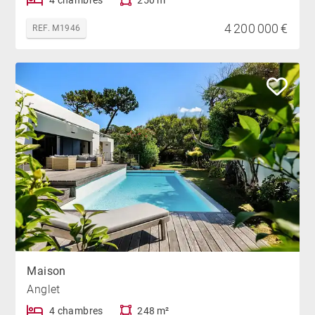
4 chambres
250 m²
4 200 000 €
REF. M1946
Maison
Anglet
4 chambres
248 m²