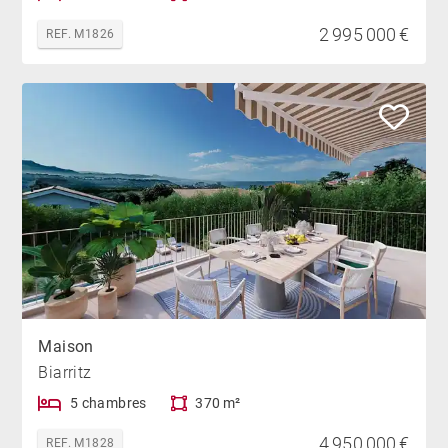
2 995 000 €
REF. M1826
Maison
Biarritz
5 chambres
370 m²
4 950 000 €
REF. M1828