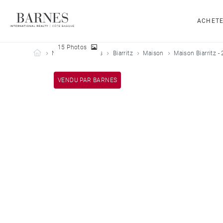
ACHET
15 Photos
Barnes Côte Basque
Nos biens vendus
Biarritz
Maison
Maison Biarritz -
VENDU PAR BARNES