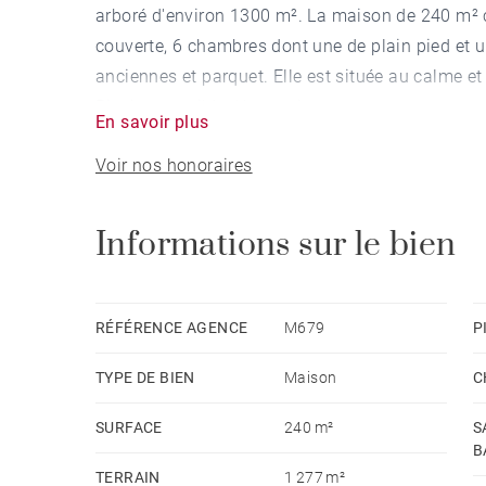
arboré d'environ 1300 m². La maison de 240 m² 
couverte, 6 chambres dont une de plain pied et 
anciennes et parquet. Elle est située au calme 
Piscine possible. Un esprit campagne en centre vi
En savoir plus
Voir nos honoraires
Informations sur le bien
RÉFÉRENCE AGENCE
M679
P
TYPE DE BIEN
Maison
C
SURFACE
240 m²
S
B
TERRAIN
1 277 m²