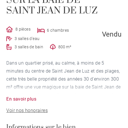
SUR LA BAIE DE
SAINT JEAN DE LUZ
8 pièces
6 chambres
Vendu
3 salles d'eau
3 salles de bain
800 m²
Dans un quartier prisé, au calme, à moins de 5
minutes du centre de Saint Jean de Luz et des plages,
cette très belle propriété des années 30 d'environ 300
m² offre une vue magique sur la baie de Saint Jean de
Luz, le Fort de Socoa et Biarritz. Cette maison sur 3
En savoir plus
niveaux comporte de beaux espaces de réception et 6
Voir nos honoraires
chambres. Grand sous sol avec possibilité
d'aménagement. Terrain clôturé de 800 m². Garage
Informations sur le bien
fermé pour 1 voiture.