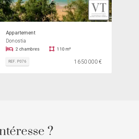
Appartement
Donostia
2 chambres
110 m²
1 650 000 €
REF. P076
ntéresse ?