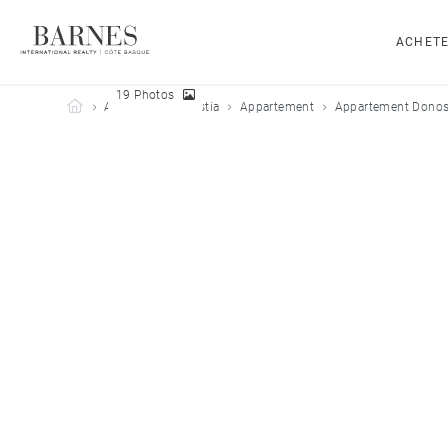
ACHET
19 Photos
Barnes Côte Basque
Acheter
Donostia
Appartement
Appartement Donost