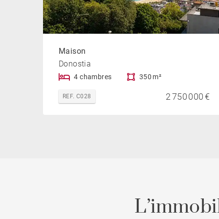
Maison
Donostia
4 chambres
350 m²
2 750 000 €
REF. C028
L’immobil