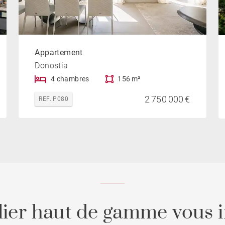
Appartement
Donostia
4 chambres
156 m²
2 750 000 €
REF. P080
ier haut de gamme vous i