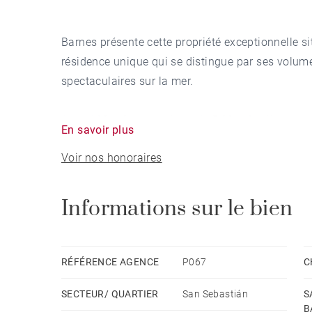
Barnes présente cette propriété exceptionnelle s
résidence unique qui se distingue par ses volume
spectaculaires sur la mer.
Avec 160 m2 construits et 145,20 m2 utiles, cet 
En savoir plus
salle à manger, une chambre principale avec dres
Voir nos honoraires
accès direct à une terrasse face à la mer, une c
orientées au sud avec accès à une seconde terra
de service avec WC.
Informations sur le bien
L’immeuble, construit en 1976 avec une structur
de plain-pied ainsi que d’étages destinés au stat
RÉFÉRENCE AGENCE
P067
C
été récemment rénovées, garantissant un excellen
SECTEUR/ QUARTIER
San Sebastián
S
B