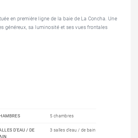
ituée en première ligne de la baie de La Concha. Une
s généreux, sa luminosité et ses vues frontales
élégant étage élevé se distribue en un vaste salon–
sing et salle de bains privative toutes deux avec
uisine indépendante, trois chambres doubles
sse, deux salles de bains complètes et une chambre
e en béton, dispose de deux ascenseurs accessibles
ionnement et aux caves. La façade et la toiture ont
HAMBRES
5 chambres
t état de conservation et un grand confort.
ALLES D'EAU / DE
3 salles d'eau / de bain
AIN