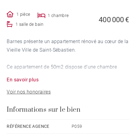
1 pièce
1 chambre
400 000 €
1 salle de bain
Barnes présente un appartement rénové au cœur de la
Vieille Ville de Saint-Sébastien.
Ce appartement de 50m2 dispose d’une chambre
lumineuse, d’une salle de bains, d’une cuisine équipée
En savoir plus
ouverte sur la salle à manger et d’un salon chaleureux
Voir nos honoraires
doté d’une grande fenêtre offrant une vue plus
emblématique de la Vieille Ville.
Informations sur le bien
L’appartement a été entièrement rénové, se distingue
par ses poutres blanches apparentes, sa luminosité
RÉFÉRENCE AGENCE
P059
naturelle et une distribution pratique qui allie