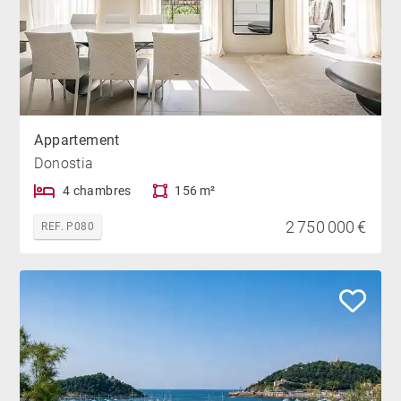
Appartement
Donostia
4 chambres
156 m²
2 750 000 €
REF. P080