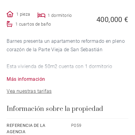
1 pieza
1 dormitorio
400,000 €
1 cuartos de baño
Barnes presenta un apartamento reformado en pleno
corazón de la Parte Vieja de San Sebastián
Esta vivienda de 50m2 cuenta con 1 dormitorio
luminoso, 1 baño completo actualizado, una cocina
Más información
equipada abierta al comedor y un acogedor salón con
Vea nuestras tarifas
un gran ventanal desde el que se aprecian los
edificios más característicos de la Parte Vieja.
Información sobre la propiedad
La vivienda fue íntegramente renovada y destaca por
sus vigas blancas, su luminosidad y una distribución
REFERENCIA DE LA
P059
AGENCIA
práctica que combina carácter urbano y diseño