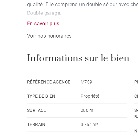
qualité. Elle comprend un double séjour avec ch
Double garage.
En savoir plus
Voir nos honoraires
Informations sur le bien
RÉFÉRENCE AGENCE
M759
P
TYPE DE BIEN
Propriété
C
SURFACE
280 m²
S
B
TERRAIN
3 754 m²
N