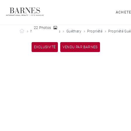
ACHET
22 Photos
Barnes Côte Basque
Nos biens vendus
Guéthary
Propriété
Propriété Gué
EXCLUSIVITÉ
VENDU PAR BARNES