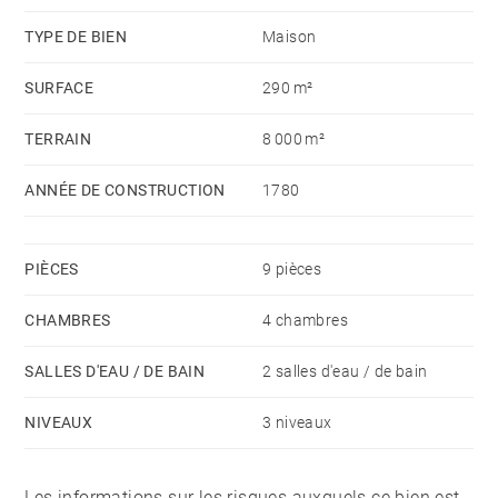
à 10 minutes.
TYPE DE BIEN
Maison
SURFACE
290 m²
TERRAIN
8 000 m²
ANNÉE DE CONSTRUCTION
1780
PIÈCES
9 pièces
CHAMBRES
4 chambres
SALLES D'EAU / DE BAIN
2 salles d'eau / de bain
NIVEAUX
3 niveaux
Les informations sur les risques auxquels ce bien est