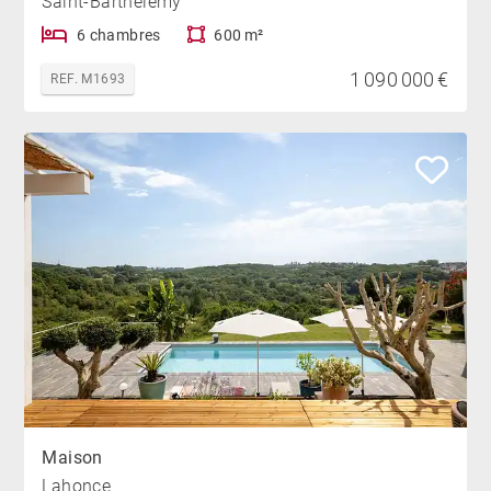
Saint-Barthélemy
6 chambres
600 m²
1 090 000 €
REF. M1693
Maison
Lahonce