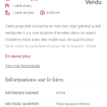
Vendu
1 salle d'eau
1 salle de bain
8 000 m²
Cette propriété ancienne en très bon état général a été
restaurée il y a une dizaine d’années dans un esprit
moderne mais avec des matériaux de qualité pour
faire valoir le caractère d’antan de la maison. Vaste
salon (76m²) avec cheminée et sol en terre cuite, une
En savoir plus
chambre de maître avec dressing et salle de bains,
Voir nos honoraires
une cuisine équipée avec buanderie et à l'étage 4
chambres, un bureau et une salle de bains. Double
Informations sur le bien
vitrage dans toutes les pièces et aucun travaux à
prévoir. A l’extérieur une grande piscine , un garage et
un espace barbecue sur un terrain d’environ 8000 m²
RÉFÉRENCE AGENCE
M794
avec vue sur les Pyrénées. Un havre de paix à
SECTEUR/ QUARTIER
Pays basque intérieur
seulement 25 minutes de Bayonne et sortie autoroute