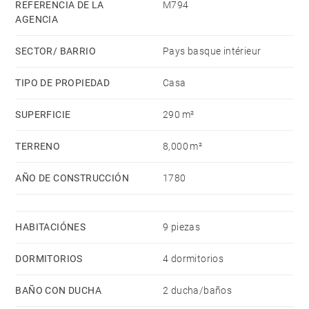
viewS towards the Pyrenees. The property has double
REFERENCIA DE LA
M794
AGENCIA
glazing throughout ? with no need to do any further
works and situated in a haven of peace at only 25
SECTOR/ BARRIO
Pays basque intérieur
minutes drive from Bayonne and 10 minutes from a
motorway exit.
TIPO DE PROPIEDAD
Casa
SUPERFICIE
290 m²
TERRENO
8,000 m²
AÑO DE CONSTRUCCIÓN
1780
HABITACIÓNES
9 piezas
DORMITORIOS
4 dormitorios
BAÑO CON DUCHA
2 ducha/baños