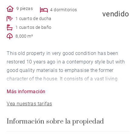
9 piezas
4 dormitorios
vendido
1 cuarto de ducha
1 cuartos de baño
8,000 m²
This old property in very good condition has been
restored 10 years ago in a contempory style but with
good quality materials to emphasise the former
character of the house. It consists of a vast living
space (76m²) with a fireplace and terracotta floor,
Más información
master bedroom with bathroom and dressing, large
Vea nuestras tarifas
modern fully equipped kitchen , wash room and 4
bedrooms, an office and a bathroom on the first floor.
Información sobre la propiedad
Outside you have a large swimming pool, garage and
barbecue area on approximately 2 acres of land and