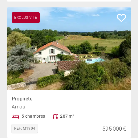
EXCLUSIVITÉ
Propriété
Amou
5 chambres
287 m²
595 000 €
REF. M1904