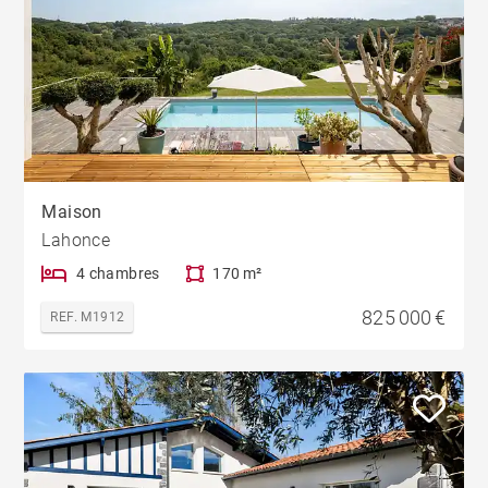
Maison
Lahonce
4 chambres
170 m²
825 000 €
REF. M1912