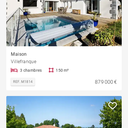
Maison
Villefranque
3 chambres
150 m²
879 000 €
REF. M1814