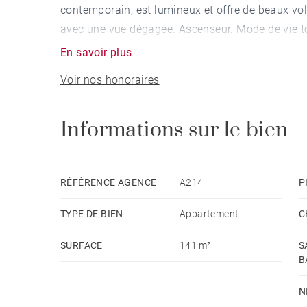
contemporain, est lumineux et offre de beaux vo
avec une vue dégagée. Ascenseur. Mode de vie to
En savoir plus
Voir nos honoraires
Informations sur le bien
RÉFÉRENCE AGENCE
A214
P
TYPE DE BIEN
Appartement
C
SURFACE
141 m²
S
B
N