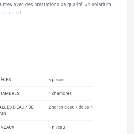
lumes avec des prestations de qualité, un solarium
ut à pied.
IÈCES
5 pièces
HAMBRES
4 chambres
ALLES D'EAU / DE
2 salles d'eau / de bain
AIN
IVEAUX
1 niveau