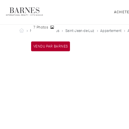
ACHET
7 Photos
Barnes Côte Basque
Nos biens vendus
Saint-Jean-de-Luz
Appartement
VENDU PAR BARNES