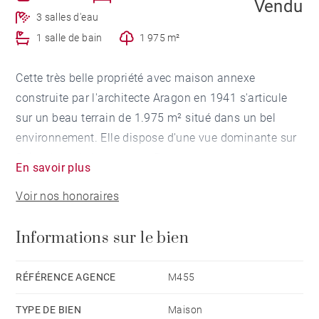
Vendu
3 salles d'eau
1 salle de bain
1 975 m²
Cette très belle propriété avec maison annexe
construite par l'architecte Aragon en 1941 s'articule
sur un beau terrain de 1.975 m² situé dans un bel
environnement. Elle dispose d'une vue dominante sur
Saint Jean de Luz avec la Rhune et les montagnes
En savoir plus
basques en ligne de mire. Elle comporte de beaux
Voir nos honoraires
vitraux (Mauméjean) qui sont un bel héritage
témoignant de la période Art Déco connue sur la côte
Informations sur le bien
basque. La maison devra néanmoins comporter des
travaux de rénovation. Exclusivité.
RÉFÉRENCE AGENCE
M455
TYPE DE BIEN
Maison