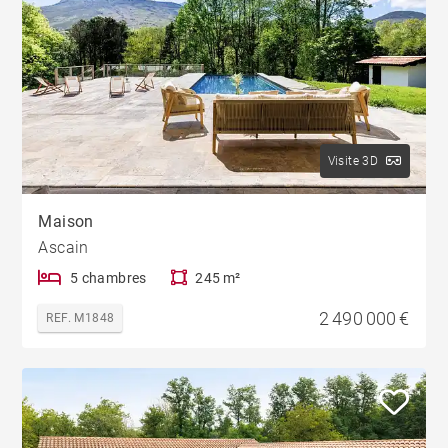
Visite 3D
Maison
Ascain
5 chambres
245 m²
2 490 000 €
REF. M1848