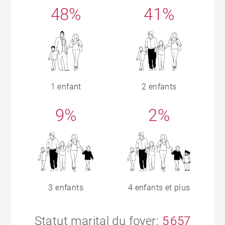
48%
41%
1 enfant
2 enfants
9%
2%
3 enfants
4 enfants et plus
Statut marital du foyer:
5 657