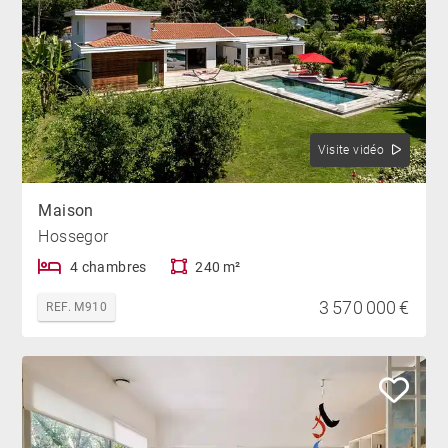
Visite vidéo
Maison
Hossegor
4 chambres
240 m²
3 570 000 €
REF. M910