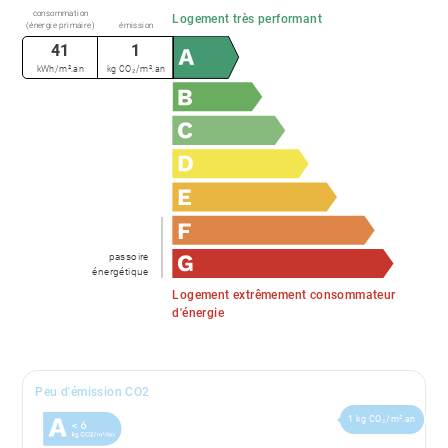
consommation
Logement très performant
(énergie primaire)
émission
41
1
kWh/m².an
kg CO₂/m².an
passoire
énergétique
Logement extrêmement consommateur
d'énergie
Peu d'émission CO2
1 kg CO₂/m².an