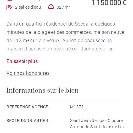
1 150 000 €
2 salles d'eau
327 m²
Dans un quartier résidentiel de Socoa, à quelques
minutes de la plage et des commerces, maison neuve
de 112 m² sur 2 niveaux. Au rez-de-chaussée, la
maison dispose d'un beau séjour donnant sur un
extérieur, d'une suite parentale avec salle de douche et
En savoir plus
de deux chambres avec salle de douche partagée. À
Voir nos honoraires
l'étage, un séjour avec coin cuisine donnant sur une
terrasse avec vue sur la baie de Saint Jean de Luz et
Informations sur le bien
un local technique avec cumulus.
Une petite piscine chauffée de 4x3 complète ce bien.
RÉFÉRENCE AGENCE
M1571
SECTEUR/ QUARTIER
Saint Jean de Luz - Ciboure
Autour de Saint-Jean de Luz