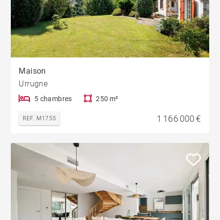
Maison
Urrugne
5 chambres
250 m²
1 166 000 €
REF. M1755