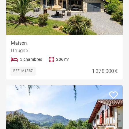
Maison
Urrugne
3 chambres
206 m²
1 378 000 €
REF. M1887