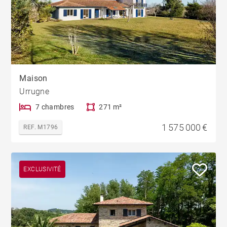
Maison
Urrugne
7 chambres
271 m²
1 575 000 €
REF. M1796
EXCLUSIVITÉ