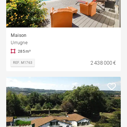
Maison
Urrugne
285 m²
2 438 000 €
REF. M1763