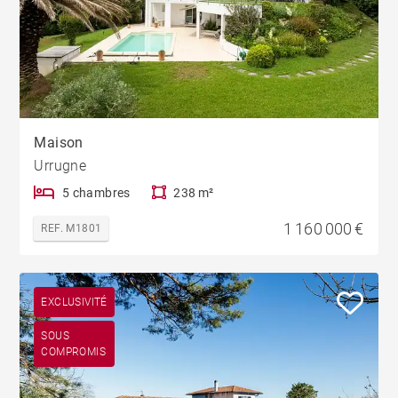
Maison
Urrugne
5 chambres
238 m²
1 160 000 €
REF. M1801
EXCLUSIVITÉ
SOUS
COMPROMIS