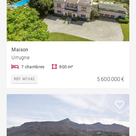
Maison
Urrugne
7 chambres
800 m²
5 600 000 €
REF. M1342