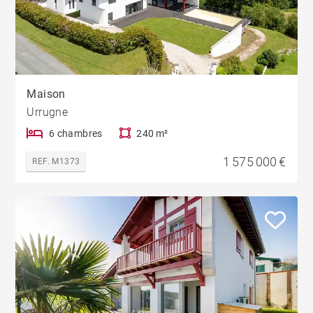
Maison
Urrugne
6 chambres
240 m²
1 575 000 €
REF. M1373