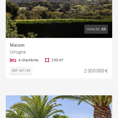
Visite 3D
Maison
Urrugne
4 chambres
250 m²
2 300 000 €
REF. M1140