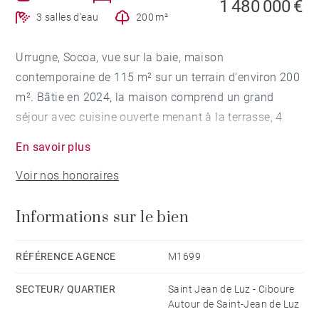
1 480 000 €
3 salles d'eau
200 m²
Urrugne, Socoa, vue sur la baie, maison
contemporaine de 115 m² sur un terrain d'environ 200
m². Bâtie en 2024, la maison comprend un grand
séjour avec cuisine ouverte menant à la terrasse, 4
chambres et 3 salles de douche. Jacuzzi. Garage de
En savoir plus
20 m². Plages et commerces à pied.
Voir nos honoraires
Informations sur le bien
RÉFÉRENCE AGENCE
M1699
SECTEUR/ QUARTIER
Saint Jean de Luz - Ciboure
Autour de Saint-Jean de Luz