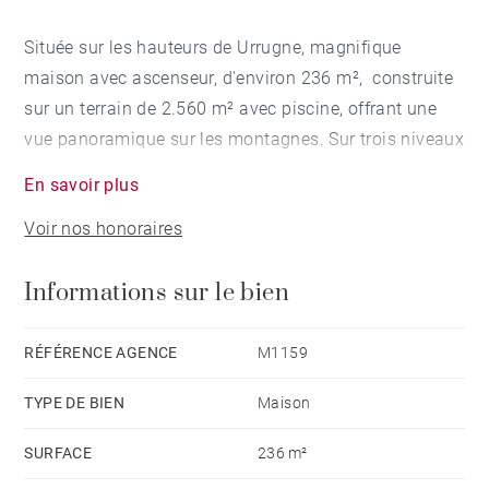
Située sur les hauteurs de Urrugne, magnifique
maison avec ascenseur, d'environ 236 m², construite
sur un terrain de 2.560 m² avec piscine, offrant une
vue panoramique sur les montagnes. Sur trois niveaux
avec ascenseur, elle se compose d'un grand salon et
En savoir plus
salle à manger, d'une cuisine équipée, de cinq
Voir nos honoraires
chambres et d'un grand sous-sol avec cave, atelier et
de deux places de parking. Beaux volumes, matériaux
Informations sur le bien
de qualité, terrasse exposée Sud.
RÉFÉRENCE AGENCE
M1159
TYPE DE BIEN
Maison
SURFACE
236 m²