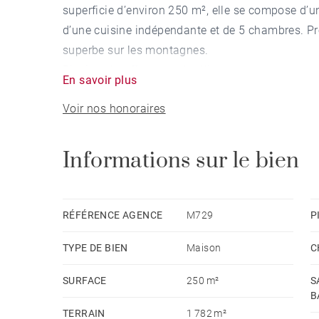
superficie d’environ 250 m², elle se compose d’un
d’une cuisine indépendante et de 5 chambres. Prof
superbe sur les montagnes.
Piscine chauffée, grand cellier.
En savoir plus
Voir nos honoraires
Informations sur le bien
RÉFÉRENCE AGENCE
M729
P
TYPE DE BIEN
Maison
C
SURFACE
250 m²
S
B
TERRAIN
1 782 m²