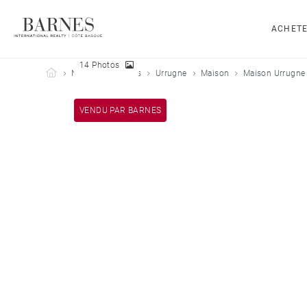
ACHET
14 Photos
Barnes Côte Basque
Nos biens vendus
Urrugne
Maison
Maison Urrugne 
VENDU PAR BARNES