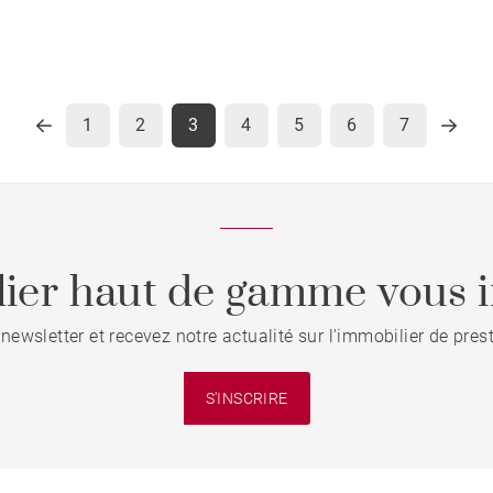
1
2
3
4
5
6
7
ier haut de gamme vous i
 newsletter et recevez notre actualité sur l'immobilier de pre
S'INSCRIRE