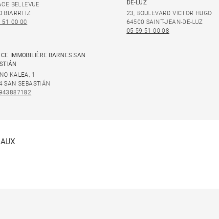
DE-LUZ
LACE BELLEVUE
0 BIARRITZ
23, BOULEVARD VICTOR HUGO
 51 00 00
64500 SAINT-JEAN-DE-LUZ
05 59 51 00 08
CE IMMOBILIÈRE BARNES SAN
STIÁN
NO KALEA, 1
4 SAN SEBASTIÁN
943887182
IAUX