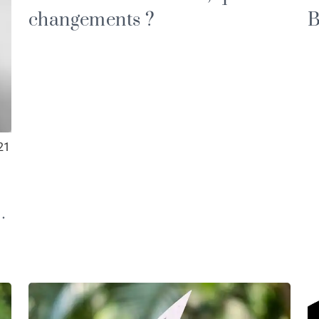
changements ?
B
21
a