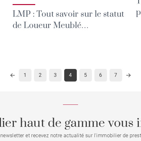
T
p
LMP : Tout savoir sur le statut
é
de Loueur Meublé
Professionnel
1
2
3
4
5
6
7
ier haut de gamme vous i
 newsletter et recevez notre actualité sur l'immobilier de pre