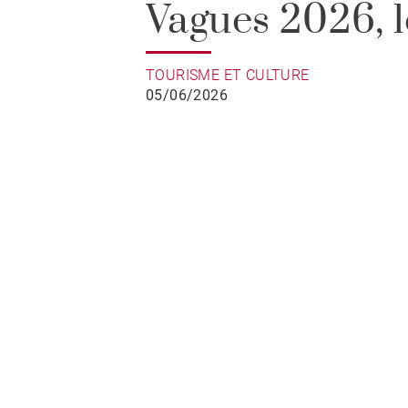
Vagues 2026, l
rendez-vous d
TOURISME ET CULTURE
05/06/2026
cinéma émerge
Biarritz