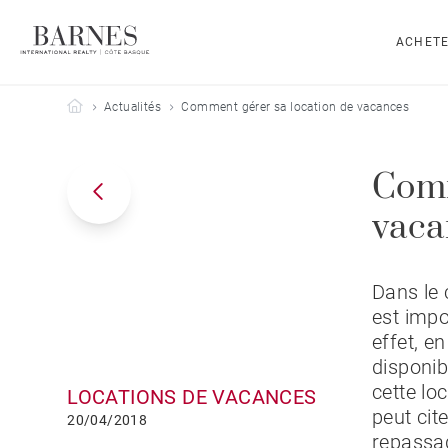
ACHET
Barnes Côte Basque
Actualités
Comment gérer sa location de vacances
Comm
vaca
Dans le 
est impo
effet, e
disponib
cette lo
LOCATIONS DE VACANCES
peut cite
20/04/2018
repassa