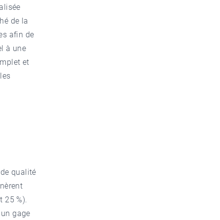
alisée
hé de la
es afin de
el à une
omplet et
les
 de qualité
unèrent
t 25 %).
e un gage