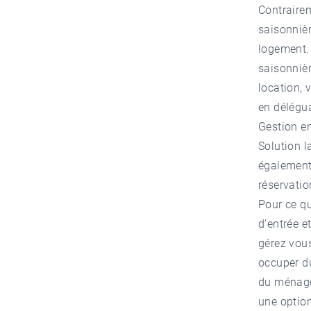
Contrairem
saisonnièr
logement. 
saisonnièr
location, 
en délégua
Gestion e
Solution l
également 
réservatio
Pour ce qu
d’entrée e
gérez vou
occuper du
du ménage
une option