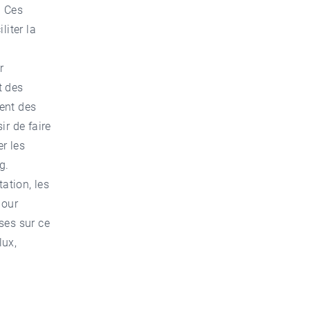
. Ces
liter la
r
t des
ent des
ir de faire
er les
g.
ation, les
pour
ses sur ce
lux,