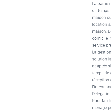
La partie 
un temps i
maison ou
location s
maison. Di
domicile, 
service p
La gestio
solution l
adaptée si
temps de g
réception 
l’intendan
Délégatio
Pour facil
ménage peu