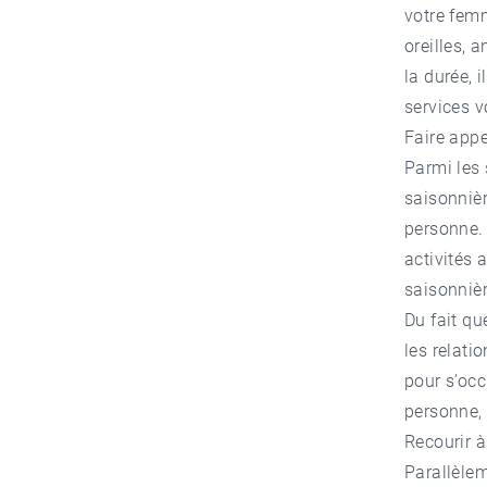
votre fem
oreilles, 
la durée, i
services 
Faire appe
Parmi les 
saisonnièr
personne. 
activités 
saisonnièr
Du fait qu
les relati
pour s’occ
personne,
Recourir à
Parallèlem