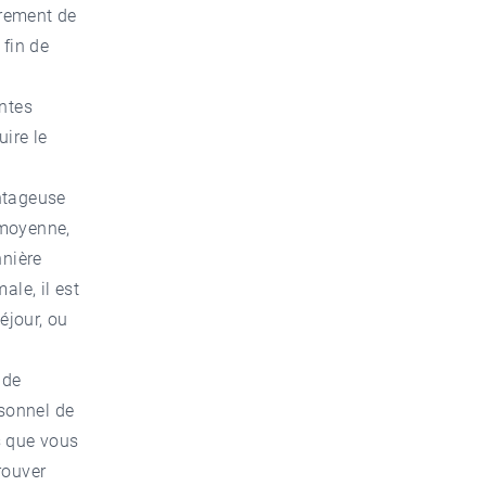
èrement de
 fin de
ntes
uire le
ntageuse
 moyenne,
nière
ale, il est
éjour, ou
 de
sonnel de
s que vous
rouver