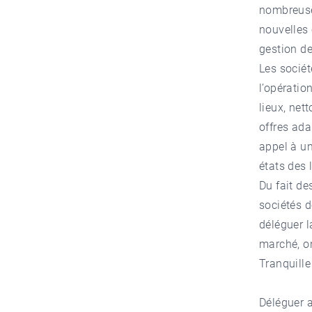
nombreuse
nouvelles 
gestion de
Les sociét
l’opératio
lieux, net
offres ada
appel à un
états des 
Du fait de
sociétés d
déléguer l
marché, on
Tranquille
Déléguer 