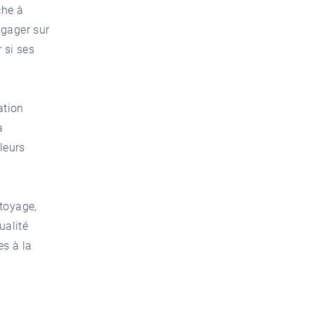
che à
ngager sur
r si ses
ation
a
leurs
ttoyage,
ualité
es à la