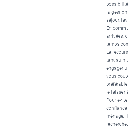
possibili
la gestion
séjour, la
En commun
arrivées, 
temps cons
Le recour
tant au n
engager u
vous coute
préférabl
le laisser
Pour évite
confiance
ménage, il
recherchez