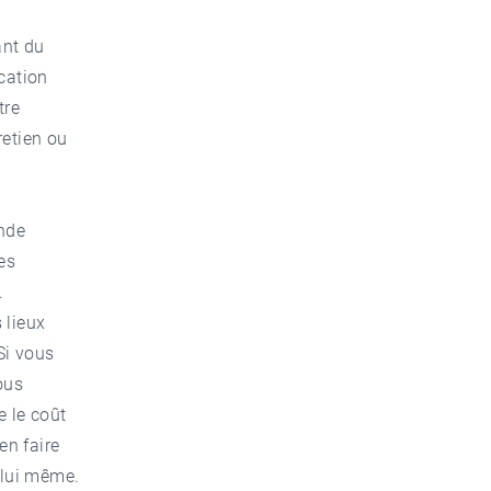
ant du
cation
tre
retien ou
ande
es
.
 lieux
Si vous
ous
e le coût
en faire
 lui même.