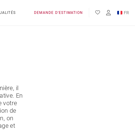
FR
UALITÉS
DEMANDE D'ESTIMATION
EN
ES
ère, il
ative. En
e votre
tion de
on, on
age et