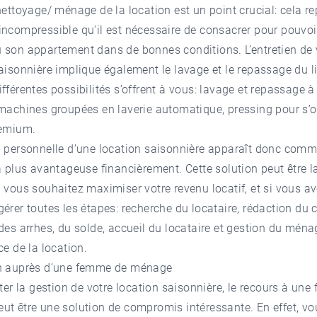
nettoyage/ ménage de la location est un point crucial: cela r
ncompressible qu’il est nécessaire de consacrer pour pouvoi
 son appartement dans de bonnes conditions. L’entretien de 
aisonnière implique également le lavage et le repassage du l
fférentes possibilités s’offrent à vous: lavage et repassage à
machines groupées en laverie automatique, pressing pour s’of
remium.
n personnelle d’une location saisonnière apparaît donc comm
a plus avantageuse financièrement. Cette solution peut être l
 vous souhaitez maximiser votre revenu locatif, et si vous av
érer toutes les étapes: recherche du locataire, rédaction du c
des arrhes, du solde, accueil du locataire et gestion du ména
ce de la location.
n auprès d’une femme de ménage
iter la gestion de votre location saisonnière, le recours à un
t être une solution de compromis intéressante. En effet, vo