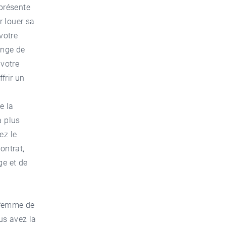
eprésente
r louer sa
votre
inge de
 votre
frir un
e la
a plus
ez le
ontrat,
ge et de
e femme de
us avez la