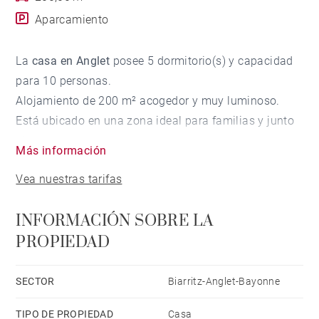
Aparcamiento
La
casa en Anglet
posee 5 dormitorio(s) y capacidad
para 10 personas.
Alojamiento de 200 m² acogedor y muy luminoso.
Está ubicado en una zona ideal para familias y junto
al mar.
Más información
Dispone de jardín, mobiliario jardín, terraza, barbacoa,
Vea nuestras tarifas
acceso internet (wifi), secador, calefacción central,
piscina climatizada privada, parking aire libre en
INFORMACIÓN SOBRE LA
mismo edificio, 4 Televisores.
PROPIEDAD
La cocina americana, de gas, está equipada con
nevera, microondas, horno, congelador, lavadora,
secadora, lavavajillas, vajilla/cubertería,
SECTOR
Biarritz-Anglet-Bayonne
utensilios/cocina, cafetera, tostadora y hervidor de
TIPO DE PROPIEDAD
Casa