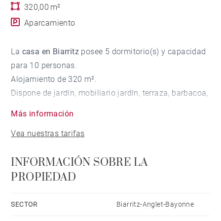
320,00 m²
Aparcamiento
La
casa en Biarritz
posee 5 dormitorio(s) y capacidad
para 10 personas.
Alojamiento de 320 m².
Dispone de jardín, mobiliario jardín, terraza, barbacoa,
chimenea, plancha, acceso internet (wifi),
Más información
calefacción central, piscina climatizada privada,
Vea nuestras tarifas
parking aire libre (5 plazas) en mismo edificio,
Televisión.
INFORMACIÓN SOBRE LA
La cocina americana, está equipada con nevera,
PROPIEDAD
microondas, horno, congelador, lavadora, secadora,
lavavajillas, vajilla/cubertería, utensilios/cocina,
cafetera, tostadora y hervidor de agua.
SECTOR
Biarritz-Anglet-Bayonne