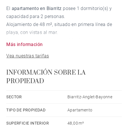
El
apartamento en Biarritz
posee 1 dormitorio(s) y
capacidad para 2 personas.
Alojamiento de 48 m², situado en primera línea de
playa, con vistas al mar.
Dispone de mobiliario jardín, 60 m² de terraza,
Más información
barbacoa, plancha, acceso internet (wifi), secador,
Vea nuestras tarifas
calefacción central, aire acondicionado, Televisión.
La cocina independiente, está equipada con nevera,
INFORMACIÓN SOBRE LA
microondas, horno, congelador, lavadora, secadora,
PROPIEDAD
lavavajillas, vajilla/cubertería, utensilios/cocina,
cafetera, tostadora y hervidor de agua.
SECTOR
Biarritz-Anglet-Bayonne
TIPO DE PROPIEDAD
Apartamento
SUPERFICIE INTERIOR
48,00 m²