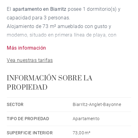
El
apartamento en Biarritz
posee 1 dormitorio(s) y
capacidad para 3 personas.
Alojamiento de 73 m² amueblado con gusto y
moderno, situado en primera línea de playa, con
vistas al mar.
Más información
Está ubicado en una zona animada y junto al mar.
Vea nuestras tarifas
Dispone de ascensor, plancha, acceso internet (wifi),
secador, calefacción radiadores eléctricos, parking
INFORMACIÓN SOBRE LA
aire libre en mismo edificio, 1 Televisor.
PROPIEDAD
La cocina americana, está equipada con nevera,
microondas, horno, congelador, lavadora, secadora,
lavavajillas, vajilla/cubertería, utensilios/cocina,
SECTOR
Biarritz-Anglet-Bayonne
cafetera, tostadora, hervidor de agua y exprimidor.
TIPO DE PROPIEDAD
Apartamento
SUPERFICIE INTERIOR
73,00 m²