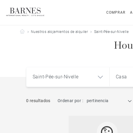
COMPRAR
A
Barnes Côte Basque
Nuestros alojamientos de alquiler
Saint-Pée-sur-Nivelle
Hous
Saint-Pée-sur-Nivelle
Casa
0 resultados
Ordenar por :
pertinencia
Saint-Pée-sur-Nivelle (64310)
Pis