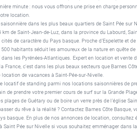
ernière minute : nous vous offrons une prise en charge perso
otre location.
n saisonnière dans les plus beaux quartiers de Saint Pée sur N
 km de Saint-Jean-de-Luz, dans la province du Labourd, Sain
cités de caractère du Pays basque. Proche d’Espelette et de 
00 habitants séduit les amoureux de la nature en quête de t
f dans les Pyrénées-Atlantiques. Expert en location et vente d
la France, c'est dans les plus beaux secteurs que Barnes Cô
e
location de vacances à Saint-Pée-sur-Nivelle
.
e locatif de standing parmi nos locations saisonnières de pr
in de prendre votre premier cours de surf sur la Grande Plag
s plages de Guétary ou de boire un verre près de l’église Sain
passer du rêve à la réalité ? Contactez Barnes Côte Basque, v
ys basque. En plus de nos annonces de location, consultez é
 Saint Pée sur Nivelle
si vous souhaitez emménager dans la