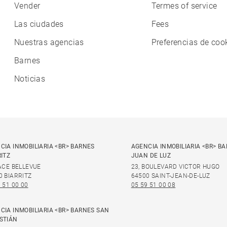
Vender
Termes of service
Las ciudades
Fees
Nuestras agencias
Preferencias de coo
Barnes
Noticias
CIA INMOBILIARIA <BR> BARNES
AGENCIA INMOBILIARIA <BR> B
RITZ
JUAN DE LUZ
LACE BELLEVUE
23, BOULEVARD VICTOR HUGO
0 BIARRITZ
64500 SAINT-JEAN-DE-LUZ
 51 00 00
05 59 51 00 08
CIA INMOBILIARIA <BR> BARNES SAN
STIÁN