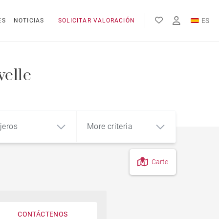
ES
ES
NOTICIAS
SOLICITAR VALORACIÓN
EN
FR
velle
jeros
More criteria
Carte
CONTÁCTENOS