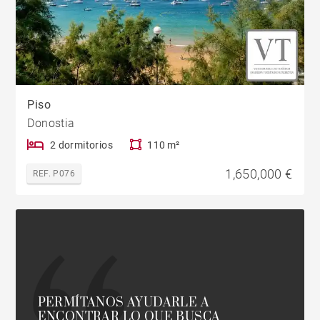
Piso
Donostia
2 dormitorios
110 m²
1,650,000 €
REF. P076
PERMÍTANOS AYUDARLE A
ENCONTRAR LO QUE BUSCA