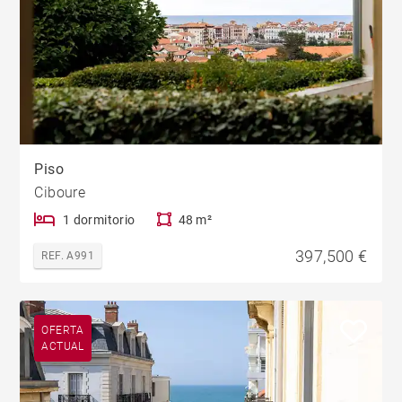
Piso
Ciboure
1 dormitorio
48 m²
397,500 €
REF. A991
OFERTA
ACTUAL