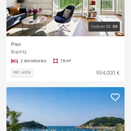
Visita en 3D
Piso
Biarritz
2 dormitorios
78 m²
954,000 €
REF. A958