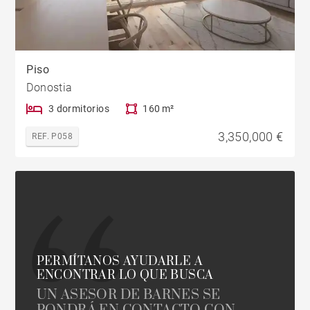
Piso
Donostia
3 dormitorios
160 m²
3,350,000 €
REF. P058
PERMÍTANOS AYUDARLE A
ENCONTRAR LO QUE BUSCA
UN ASESOR DE BARNES SE