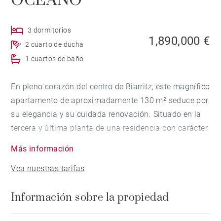
OCÉANO
3 dormitorios
1,890,000 €
2 cuarto de ducha
1 cuartos de baño
En pleno corazón del centro de Biarritz, este magnífico
apartamento de aproximadamente 130 m² seduce por
su elegancia y su cuidada renovación. Situado en la
tercera y última planta de una residencia con carácter
y ascensor, disfruta de un entorno privilegiado y de
Más información
unas agradables vistas al océano.
Vea nuestras tarifas
Dispone de un amplio salón que se abre a un balcón y
Información sobre la propiedad
de 3 dormitorios, incluyendo una suite principal. Los
techos altos y el parquet en espiga aportan encanto y