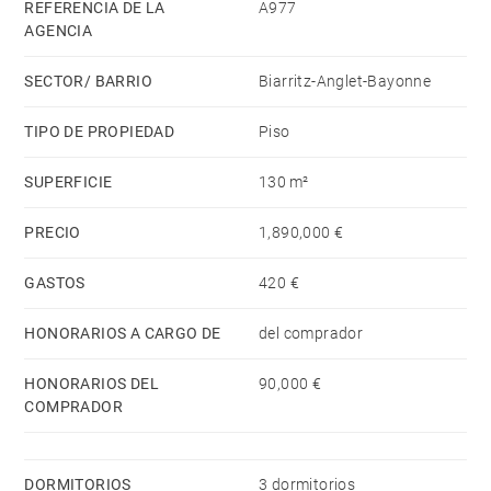
distinción al conjunto.
REFERENCIA DE LA
A977
AGENCIA
Un lavadero, una despensa y una gran bodega
SECTOR/ BARRIO
Biarritz-Anglet-Bayonne
completan esta propiedad excepcional.
TIPO DE PROPIEDAD
Piso
SUPERFICIE
130 m²
PRECIO
1,890,000 €
GASTOS
420 €
HONORARIOS A CARGO DE
del comprador
HONORARIOS DEL
90,000 €
COMPRADOR
DORMITORIOS
3 dormitorios