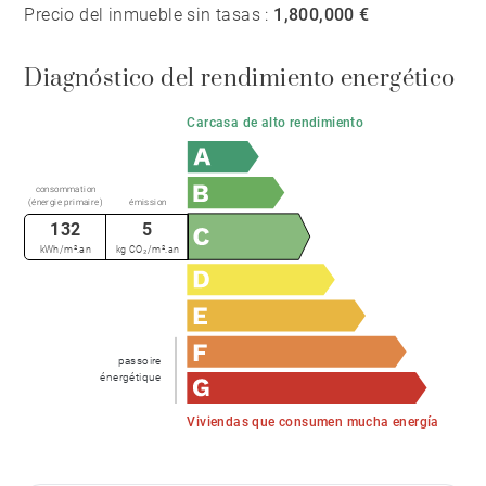
Precio del inmueble sin tasas :
1,800,000 €
Diagnóstico del rendimiento energético
Carcasa de alto rendimiento
consommation
(énergie primaire)
émission
132
5
kWh/m².an
kg CO₂/m².an
passoire
énergétique
Viviendas que consumen mucha energía