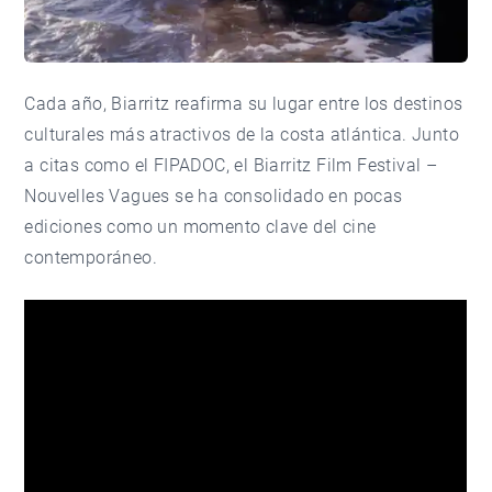
Cada año, Biarritz reafirma su lugar entre los destinos
culturales más atractivos de la costa atlántica. Junto
a citas como
el FIPADOC
, el Biarritz Film Festival –
Nouvelles Vagues se ha consolidado en pocas
ediciones como un momento clave del cine
contemporáneo.