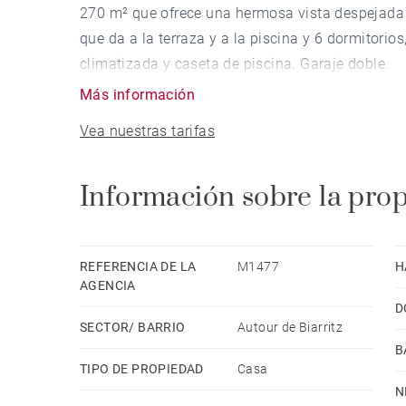
270 m² que ofrece una hermosa vista despejada 
que da a la terraza y a la piscina y 6 dormitorios
climatizada y caseta de piscina. Garaje doble.
Más información
Vea nuestras tarifas
Información sobre la pro
REFERENCIA DE LA
M1477
H
AGENCIA
D
SECTOR/ BARRIO
Autour de Biarritz
B
TIPO DE PROPIEDAD
Casa
N