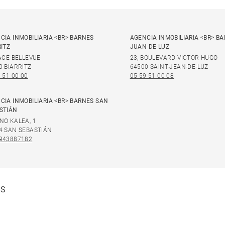
CIA INMOBILIARIA <BR> BARNES
AGENCIA INMOBILIARIA <BR> B
RITZ
JUAN DE LUZ
LACE BELLEVUE
23, BOULEVARD VICTOR HUGO
0 BIARRITZ
64500 SAINT-JEAN-DE-LUZ
 51 00 00
05 59 51 00 08
CIA INMOBILIARIA <BR> BARNES SAN
STIÁN
NO KALEA, 1
4 SAN SEBASTIÁN
943887182
ES