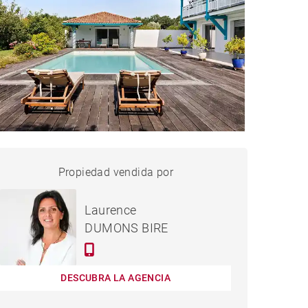
CASA ARBONNE - 270 M²
Propiedad vendida por
vendido
Laurence
DUMONS BIRE
DESCUBRA LA AGENCIA