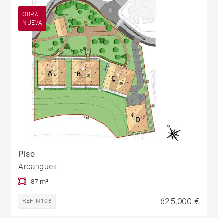
OBRA
NUEVA
Piso
Arcangues
87 m²
625,000 €
REF. N108