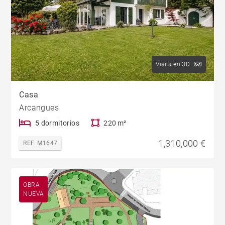
Visita en 3D
Casa
Arcangues
5 dormitorios
220 m²
1,310,000 €
REF. M1647
OBRA
NUEVA