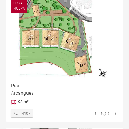
OBRA
NUEVA
Piso
Arcangues
98 m²
695,000 €
REF. N107