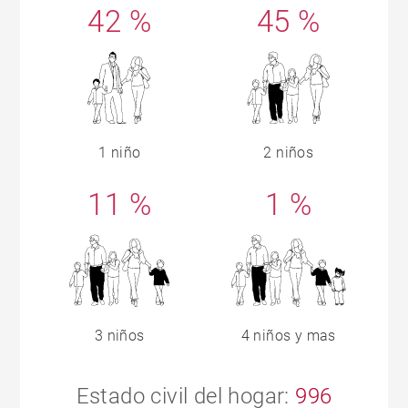
42 %
45 %
1 niño
2 niños
11 %
1 %
3 niños
4 niños y mas
Estado civil del hogar:
996