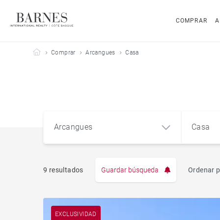
COMPRAR
A
Barnes Côte Basque
Comprar
Arcangues
Casa
Arcangues
Casa
9 resultados
Guardar búsqueda
Ordenar p
Pis
Arcangues (64200)
EXCLUSIVIDAD