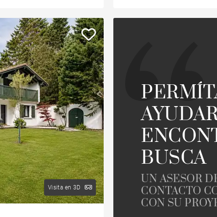
PERMÍ
AYUDAR
ENCONT
BUSCA
UN ASESOR D
Visita en 3D
CONTACTO CO
CON SU PROY