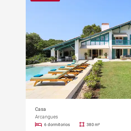
Casti
Propi
Casa
Arcangues
6 dormitorios
380 m²