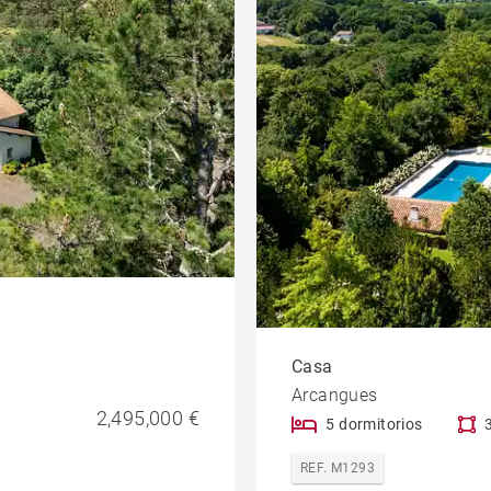
Casa
Arcangues
2,495,000 €
5 dormitorios
REF. M1293