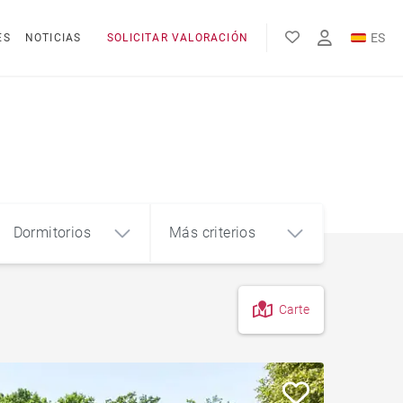
ES
ES
NOTICIAS
SOLICITAR VALORACIÓN
EN
FR
Dormitorios
Más criterios
Carte
4
5+
m²
Piso en el centro de la ciudad
Piso con terraza