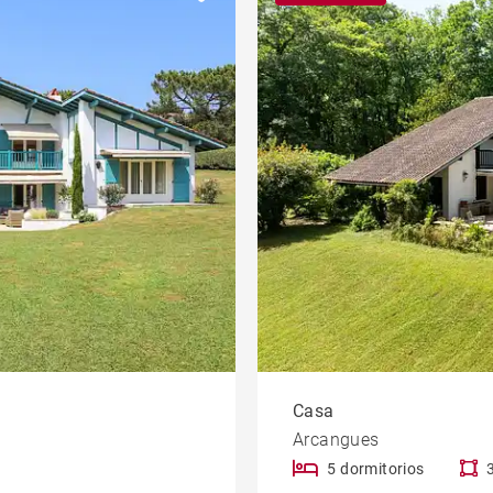
Parking / Garage
Casa con piscina
llo
Obra nueva
Oficinas
Piso con balcón
Ascenseur
edad
Vivienda para reformar
Vue Adour
Casa
Arcangues
5 dormitorios