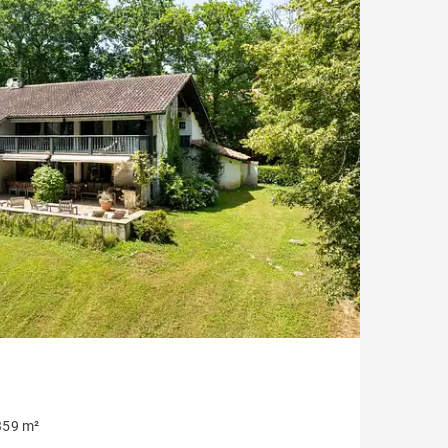
Jardin
Moderno contemporáneo
Casa con vistas a la montaña
Plage à pied
Casa en campo de golf
359 m²