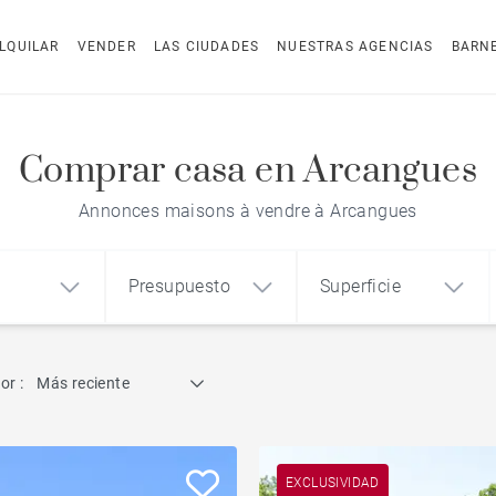
LQUILAR
VENDER
LAS CIUDADES
NUESTRAS AGENCIAS
BARN
Comprar casa en Arcangues
Annonces maisons à vendre à Arcangues
Presupuesto
Superficie
Búsqueda por referencia
or :
Más reciente
1
2
3
m²
€
€
Ático
o
Casa
Terreno
Casa con vistas al mar
EXCLUSIVIDAD