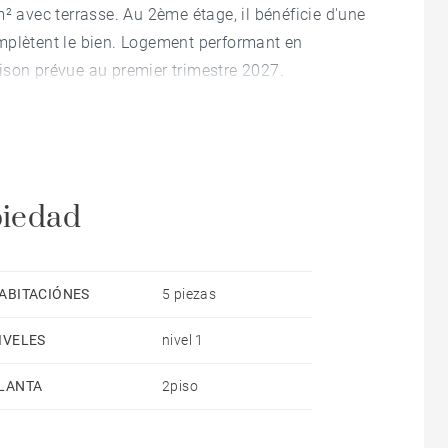
² avec terrasse. Au 2ème étage, il bénéficie d'une
mplètent le bien. Logement performant en
ison prévue au premier trimestre 2027.
piedad
ABITACIÓNES
5 piezas
IVELES
nivel 1
LANTA
2piso