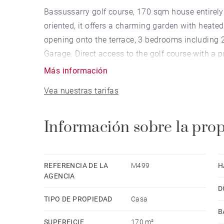
Bassussarry golf course, 170 sqm house entirel
oriented, it offers a charming garden with heate
opening onto the terrace, 3 bedrooms including 
Garage. Direct access to the golf course with a p
Más información
Vea nuestras tarifas
Información sobre la pro
REFERENCIA DE LA
M499
H
AGENCIA
D
TIPO DE PROPIEDAD
Casa
B
SUPERFICIE
170 m²