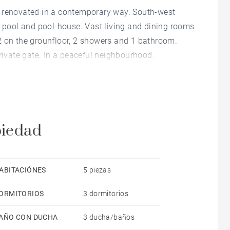
y renovated in a contemporary way. South-west
d pool and pool-house. Vast living and dining rooms
2 on the grounfloor, 2 showers and 1 bathroom.
rivate gate. In a peaceful neighbourhood.
piedad
ABITACIÓNES
5 piezas
ORMITORIOS
3 dormitorios
AÑO CON DUCHA
3 ducha/baños