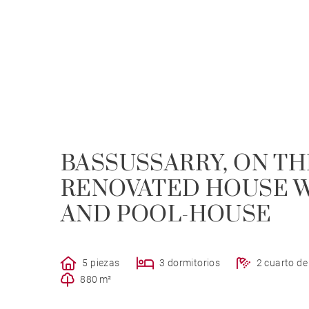
BASSUSSARRY, ON TH
RENOVATED HOUSE 
AND POOL-HOUSE
5 piezas
3 dormitorios
2 cuarto d
880 m²