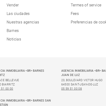
Vender
Termes of service
Las ciudades
Fees
Nuestras agencias
Preferencias de coo
Barnes
Noticias
CIA INMOBILIARIA <BR> BARNES
AGENCIA INMOBILIARIA <BR> B
RITZ
JUAN DE LUZ
LACE BELLEVUE
23, BOULEVARD VICTOR HUGO
0 BIARRITZ
64500 SAINT-JEAN-DE-LUZ
 51 00 00
05 59 51 00 08
CIA INMOBILIARIA <BR> BARNES SAN
STIÁN