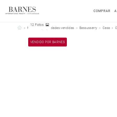
COMPRAR
A
12 Fotos
Barnes Côte Basque
Nuestras propiedades vendidas
Bassussarry
Casa
C
VENDIDO POR BARNES