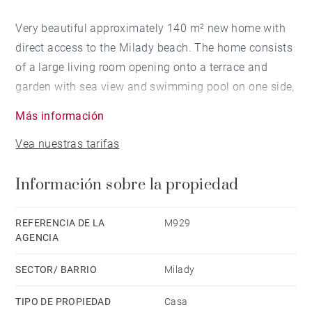
Very beautiful approximately 140 m² new home with
direct access to the Milady beach. The home consists
of a large living room opening onto a terrace and
garden with sea view and swimming pool on one side,
and a second terrace on the other. It offers 4
Más información
bedrooms, including a suite, each with its own
Vea nuestras tarifas
bathroom and direct access to the garden. Swimming
pool. Double private parking. Delivery 3rd quarter
Información sobre la propiedad
2022. Sole agent.
REFERENCIA DE LA
M929
AGENCIA
SECTOR/ BARRIO
Milady
TIPO DE PROPIEDAD
Casa