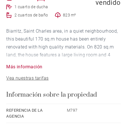
vendido
1 cuarto de ducha
2 cuartos de baño
823 m²
Biarritz, Saint Charles area, in a quiet neighbourhood,
this beautiful 170 sq.m house has been entirely
renovated with high quality materials. On 820 sq.m
land, the house features a large living room and 4
bedrooms. The house is south-oriented making it
Más información
bright and very sunny. Garage.
Vea nuestras tarifas
Información sobre la propiedad
REFERENCIA DE LA
M797
AGENCIA