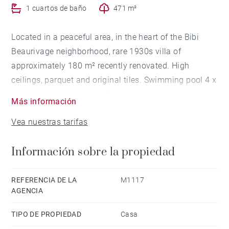
1 cuartos de baño
471 m²
Located in a peaceful area, in the heart of the Bibi
Beaurivage neighborhood, rare 1930s villa of
approximately 180 m² recently renovated. High
ceilings, parquet and original tiles. Swimming pool 4 x
2.5m. An outbuilding of 17 m² completes this
Más información
charming property.
Vea nuestras tarifas
Información sobre la propiedad
REFERENCIA DE LA
M1117
AGENCIA
TIPO DE PROPIEDAD
Casa