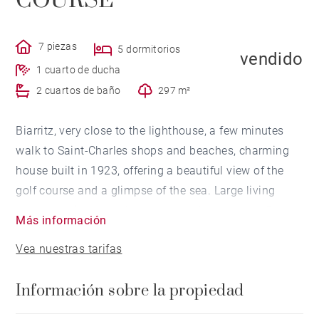
COURSE
7 piezas
5 dormitorios
vendido
1 cuarto de ducha
2 cuartos de baño
297 m²
Biarritz, very close to the lighthouse, a few minutes
walk to Saint-Charles shops and beaches, charming
house built in 1923, offering a beautiful view of the
golf course and a glimpse of the sea. Large living
room, opening onto the garden and the terrace, 5
Más información
bedrooms and 1 office. Parquet floor, fireplaces.
Vea nuestras tarifas
Attics, cellar spaces in the basement, garage. Great
potential after renovation works.
Información sobre la propiedad