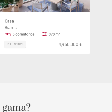
Casa
Biarritz
5 dormitorios
370 m²
4,950,000 €
REF. M1828
a gama?