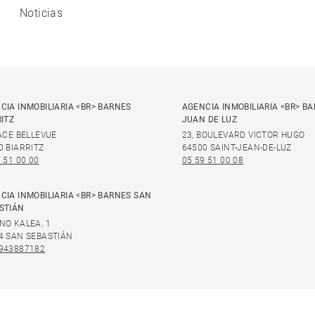
Noticias
CIA INMOBILIARIA <BR> BARNES
AGENCIA INMOBILIARIA <BR> B
RITZ
JUAN DE LUZ
LACE BELLEVUE
23, BOULEVARD VICTOR HUGO
0 BIARRITZ
64500 SAINT-JEAN-DE-LUZ
 51 00 00
05 59 51 00 08
CIA INMOBILIARIA <BR> BARNES SAN
STIÁN
NO KALEA, 1
4 SAN SEBASTIÁN
943887182