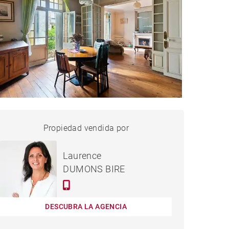
CASA BIARRITZ - 240 M²
Propiedad vendida por
vendido
Laurence
DUMONS BIRE
DESCUBRA LA AGENCIA