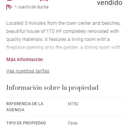
vendido
1 cuarto de ducha
Located 5 minutes from the town center and beaches,
beautiful house of 170 m² completely renovated with
quality materials. it features a living room with a
fireplace opening onto the garden, a dining room with
terrace, 3 bedrooms, a cinema lounge and a large
Más información
games room (additional room possible). Wine cellar
Vea nuestras tarifas
of 40 m². A guest house of 70 m² with 3 bedrooms
completes this exceptional property. The garden of
Información sobre la propiedad
779 m² is beautifully planted and peaceful. Heated
swimming pool of 4 x9m.
REFERENCIA DE LA
M782
AGENCIA
TIPO DE PROPIEDAD
Casa